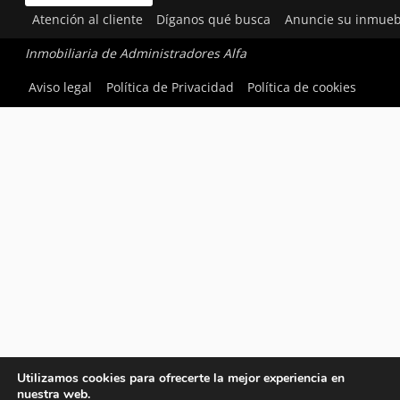
Atención al cliente
Díganos qué busca
Anuncie su inmueb
Inmobiliaria de Administradores Alfa
Aviso legal
Política de Privacidad
Política de cookies
Utilizamos cookies para ofrecerte la mejor experiencia en
nuestra web.