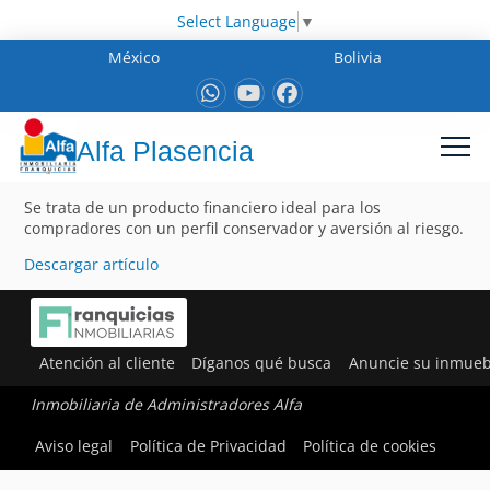
Select Language
▼
México
Bolivia
Alfa Plasencia
Se trata de un producto financiero ideal para los
compradores con un perfil conservador y aversión al riesgo.
Descargar artículo
Atención al cliente
Díganos qué busca
Anuncie su inmueb
Inmobiliaria de Administradores Alfa
Aviso legal
Política de Privacidad
Política de cookies