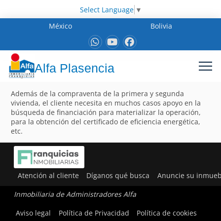
Select Language
▼
México
Bolivia
Alfa Plasencia
Además de la compraventa de la primera y segunda
vivienda, el cliente necesita en muchos casos apoyo en la
búsqueda de financiación para materializar la operación,
para la obtención del certificado de eficiencia energética,
etc.
Atención al cliente
Díganos qué busca
Anuncie su inmueb
Inmobiliaria de Administradores Alfa
Aviso legal
Política de Privacidad
Política de cookies