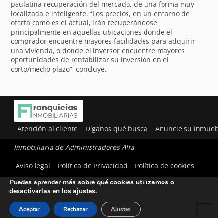
paulatina recuperación del mercado, de una forma muy
localizada e inteligente. “Los precios, en un entorno de
oferta como es el actual, irán recuperándose
principalmente en aquellas ubicaciones donde el
comprador encuentre mayores facilidades para adquirir
una vivienda, o donde el inversor encuentre mayores
oportunidades de rentabilizar su inversión en el
corto/medio plazo”, concluye.
Atención al cliente
Díganos qué busca
Anuncie su inmueb
Inmobiliaria de Administradores Alfa
Utilizamos cookies para ofrecerte la mejor experiencia en
Aviso legal
Política de Privacidad
Política de cookies
nuestra web.
Puedes aprender más sobre qué cookies utilizamos o
desactivarlas en los
ajustes
.
Aceptar
Rechazar
Ajustes