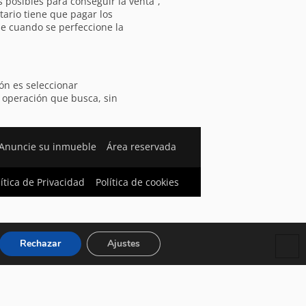
 posibles para conseguir la venta”,
tario tiene que pagar los
se cuando se perfeccione la
ón es seleccionar
 operación que busca, sin
Anuncie su inmueble
Área reservada
lítica de Privacidad
Política de cookies
Rechazar
Ajustes