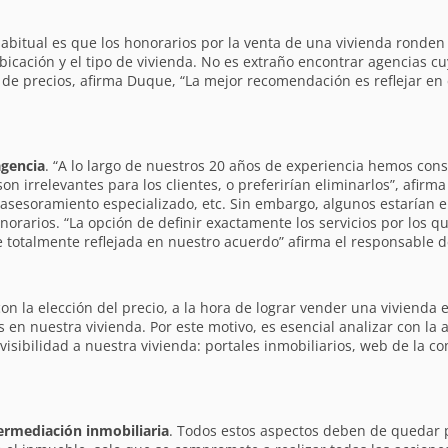
bitual es que los honorarios por la venta de una vivienda ronden e
bicación y el tipo de vivienda. No es extraño encontrar agencias cu
 de precios, afirma Duque, “La mejor recomendación es reflejar en 
agencia
. “A lo largo de nuestros 20 años de experiencia hemos con
on irrelevantes para los clientes, o preferirían eliminarlos”, afirm
asesoramiento especializado, etc. Sin embargo, algunos estarían e
honorarios. “La opción de definir exactamente los servicios por los 
totalmente reflejada en nuestro acuerdo” afirma el responsable de
 con la elección del precio, a la hora de lograr vender una viviend
n nuestra vivienda. Por este motivo, es esencial analizar con la a
isibilidad a nuestra vivienda: portales inmobiliarios, web de la c
ermediación inmobiliaria
. Todos estos aspectos deben de quedar p