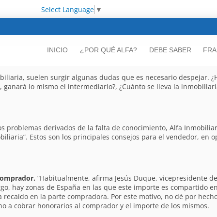
Select Language
▼
INICIO
¿POR QUÉ ALFA?
DEBE SABER
FRA
liaria, suelen surgir algunas dudas que es necesario despejar. ¿
a, ganará lo mismo el intermediario?, ¿Cuánto se lleva la inmobilia
los problemas derivados de la falta de conocimiento, Alfa Inmobilia
liaria”. Estos son los principales consejos para el vendedor, en 
 comprador.
“Habitualmente, afirma Jesús Duque, vicepresidente de 
rgo, hay zonas de España en las que este importe es compartido e
a recaído en la parte compradora. Por este motivo, no dé por hecho
 no a cobrar honorarios al comprador y el importe de los mismos.