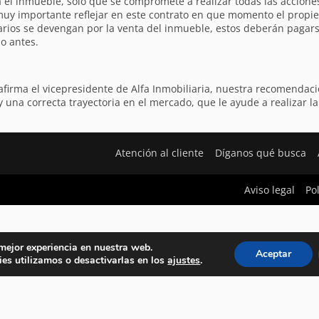
 el inmueble, solo que se compromete a realizar todas las acciones
muy importante reflejar en este contrato en que momento el propie
rarios se devengan por la venta del inmueble, estos deberán pagar
o antes.
afirma el vicepresidente de Alfa Inmobiliaria, nuestra recomendaci
na correcta trayectoria en el mercado, que le ayude a realizar la
Atención al cliente
Díganos qué busca
Aviso legal
Po
 mejor experiencia en nuestra web.
Aceptar
es utilizamos o desactivarlas en los
ajustes
.