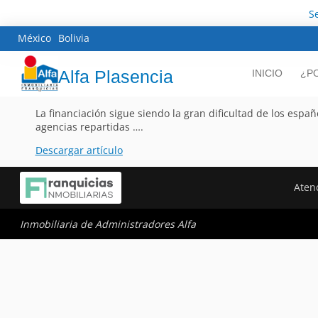
S
México
Bolivia
Alfa Plasencia
INICIO
¿P
La financiación sigue siendo la gran dificultad de los espa
agencias repartidas ….
Descargar artículo
Atenc
Inmobiliaria de Administradores Alfa