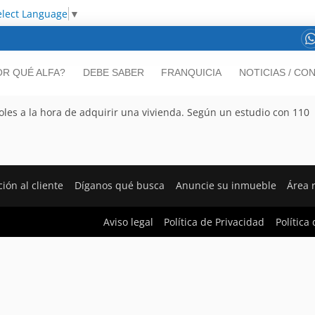
elect Language
▼
OR QUÉ ALFA?
DEBE SABER
FRANQUICIA
NOTICIAS / CO
ñoles a la hora de adquirir una vivienda. Según un estudio con 110
ión al cliente
Díganos qué busca
Anuncie su inmueble
Área 
Aviso legal
Política de Privacidad
Política