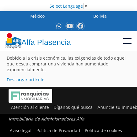
Select Language
▼
México
Bolivia
Alfa Plasencia
Debido a la crisis económica, las exigencias de todo aquel
que desea comprar una vivienda han aumentado
exponencialmente.
Descargar artículo
Atención al cliente
Díganos qué busca
Anuncie su inmueb
Inmobiliaria de Administradores Alfa
Aviso legal
Política de Privacidad
Política de cookies