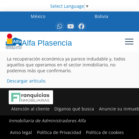
Select Language
▼
México
Bolivia
Alfa Plasencia
La recuperación económica ya parece indudable y, todos
aquellos que operamos en el sector inmobiliario, no
podemos más que confirmarlo.
Descargar artículo
.
Atención al cliente
Díganos qué busca
Anuncie su inmueb
Inmobiliaria de Administradores Alfa
Aviso legal
Política de Privacidad
Política de cookies