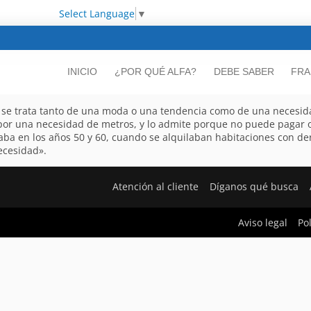
Select Language
▼
INICIO
¿POR QUÉ ALFA?
DEBE SABER
FRA
o se trata tanto de una moda o una tendencia como de una necesidad
or una necesidad de metros, y lo admite porque no puede pagar o
izaba en los años 50 y 60, cuando se alquilaban habitaciones con de
ecesidad».
Atención al cliente
Díganos qué busca
Aviso legal
Po