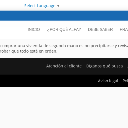
Select Language
▼
INICIO
¿POR QUÉ ALFA?
DEBE SABER
FRA
e comprar una vivienda de segunda mano es no precipitarse y revisa
robar que todo está en orden.
Atención al cliente
Díganos qué busca
Aviso legal
Po