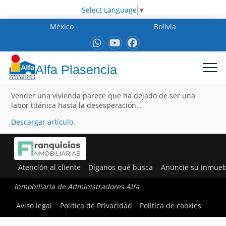
Select Language
▼
México
Bolivia
Alfa Plasencia
Vender una vivienda parece que ha dejado de ser una
labor titánica hasta la desesperación…
Descargar artículo
.
Atención al cliente
Díganos qué busca
Anuncie su inmueb
Inmobiliaria de Administradores Alfa
Aviso legal
Política de Privacidad
Política de cookies