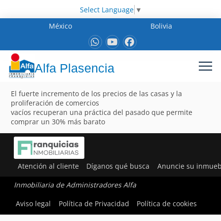
Select Language
▼
México
Bolivia
Alfa Plasencia
El fuerte incremento de los precios de las casas y la
proliferación de comercios
vacíos recuperan una práctica del pasado que permite
comprar un 30% más barato
Atención al cliente
Díganos qué busca
Anuncie su inmueb
Inmobiliaria de Administradores Alfa
Aviso legal
Política de Privacidad
Política de cookies