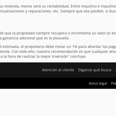
u vivienda, menor será su rentabilidad. Entre inquilino e inquili
actualizaciones y reparaciones, etc. Siempre que sea posible, si bus
o de que la propiedad siempre recupera o incrementa su valor (si e
a ganancia adicional que es la plusvalía.
ad estimada, el propietario debe restar un 1% para abordar los pag
ienda. Con todo ello, nuestra recomendación es que cualquier aho
 la hora de realizar la mejor inversión” concluye.
Atención al cliente
Díganos qué busca
Aviso legal
Po