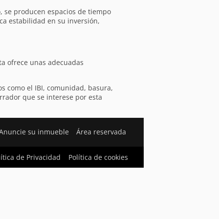
no, se producen espacios de tiempo
ca estabilidad en su inversión,
sta ofrece unas adecuadas
os como el IBI, comunidad, basura,
rrador que se interese por esta
Anuncie su inmueble
Área reservada
lítica de Privacidad
Política de cookies