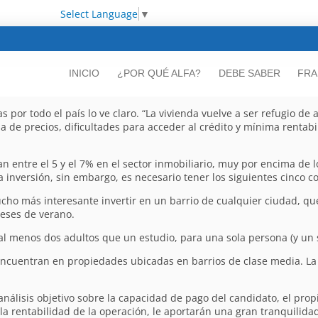
Select Language
▼
INICIO
¿POR QUÉ ALFA?
DEBE SABER
FRA
s por todo el país lo ve claro. “La vivienda vuelve a ser refugio de 
a de precios, dificultades para acceder al crédito y mínima rentabi
an entre el 5 y el 7% en el sector inmobiliario, muy por encima de 
 inversión, sin embargo, es necesario tener los siguientes cinco c
o más interesante invertir en un barrio de cualquier ciudad, que
meses de verano.
 al menos dos adultos que un estudio, para una sola persona (y un s
ncuentran en propiedades ubicadas en barrios de clase media. La 
análisis objetivo sobre la capacidad de pago del candidato, el prop
a rentabilidad de la operación, le aportarán una gran tranquilidad