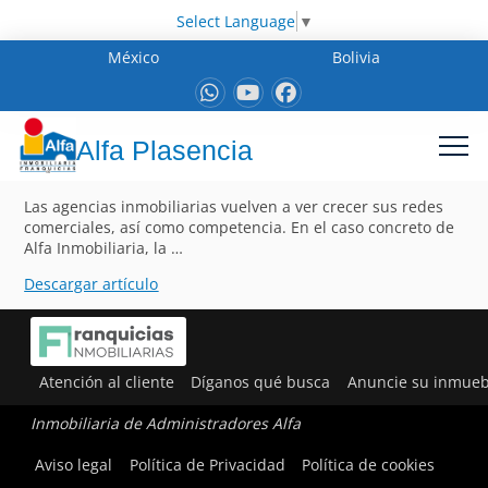
Select Language
▼
México
Bolivia
Alfa Plasencia
Las agencias inmobiliarias vuelven a ver crecer sus redes
comerciales, así como competencia. En el caso concreto de
Alfa Inmobiliaria, la …
Descargar artículo
Atención al cliente
Díganos qué busca
Anuncie su inmueb
Inmobiliaria de Administradores Alfa
Aviso legal
Política de Privacidad
Política de cookies