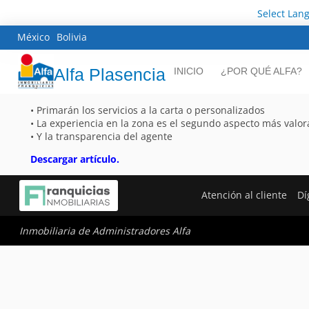
Select Lan
México
Bolivia
Alfa Plasencia
INICIO
¿POR QUÉ ALFA?
• Primarán los servicios a la carta o personalizados
• La experiencia en la zona es el segundo aspecto más valo
• Y la transparencia del agente
Descargar artículo.
Atención al cliente
Dí
Inmobiliaria de Administradores Alfa