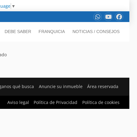
guage
▼
DEBE SABER
FRANQUICIA
NOTICIAS / CONSEJOS
rado
ganos qué busca
Anuncie su inmueble
Área reservada
Aviso legal
Política de Privacidad
Política de cookies