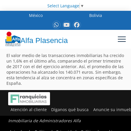
Select Language
▼
México
Bolivia
Alfa Plasencia
El valor medio de las transacciones inmobiliarias ha crecido
un 1,6% en el último año, comparando el primer trimestre
de 2017 con el del ejercicio anterior. Así, el promedio de las
operaciones ha alcanzado los 140.071 euros. Sin embargo,
esta tendencia al alza se concentra en zonas específicas de
España.
Atención al cliente
Díganos qué busca
Anuncie su inmueb
Inmobiliaria de Administradores Alfa