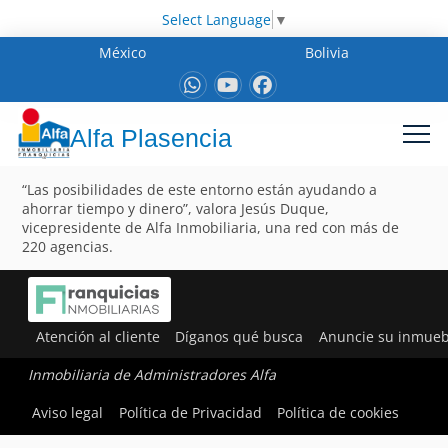
Select Language
▼
México
Bolivia
Alfa Plasencia
“Las posibilidades de este entorno están ayudando a
ahorrar tiempo y dinero”, valora Jesús Duque,
vicepresidente de Alfa Inmobiliaria, una red con más de
220 agencias.
Atención al cliente
Díganos qué busca
Anuncie su inmueb
Inmobiliaria de Administradores Alfa
Aviso legal
Política de Privacidad
Política de cookies