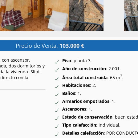
Precio de Venta:
103.000 €
a con ascensor.
Piso
: planta 3.
da, dos dormitorios y
Año de construcción
: 2.001.
a la vivienda. Slipt
2
Área total construida
: 65 m
.
directo con la
Habitaciones
: 2.
Baños
: 1.
Armarios empotrados
: 1.
Ascensores
: 1.
Estado de conservación
: buen estad
Tipo calefacción
: individual.
Detalles calefacción
: POR CONDUCT