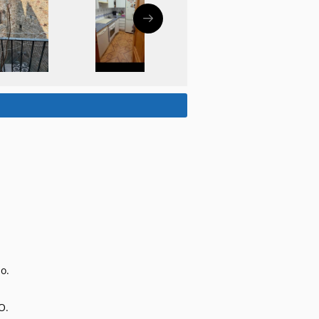
o.
O.