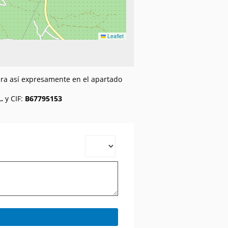
Leaflet
gura así expresamente en el apartado
.
y CIF:
B67795153