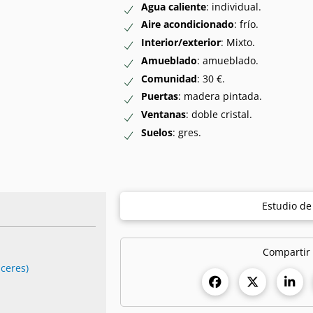
Agua caliente
: individual.
Aire acondicionado
: frío.
Interior/exterior
: Mixto.
Amueblado
: amueblado.
Comunidad
: 30 €.
Puertas
: madera pintada.
Ventanas
: doble cristal.
Suelos
: gres.
Estudio d
Compartir
áceres)