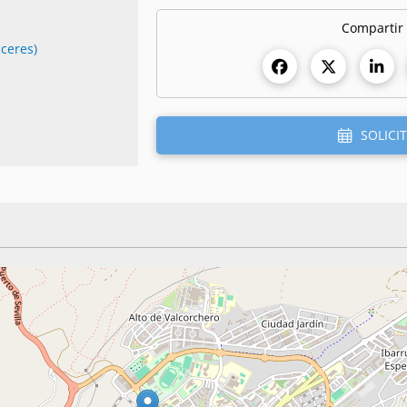
Compartir
áceres)
SOLICIT