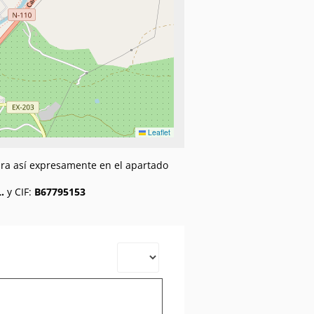
Leaflet
gura así expresamente en el apartado
.
y CIF:
B67795153