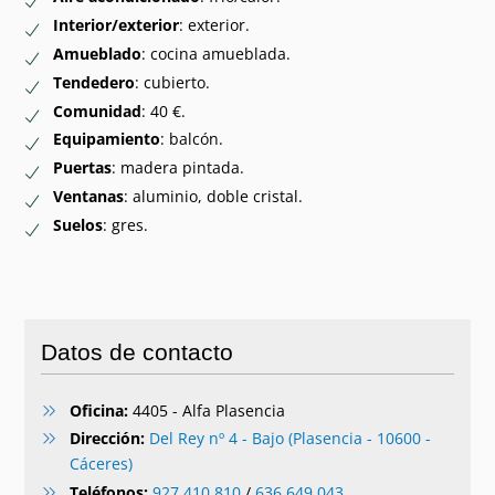
Interior/exterior
: exterior.
Amueblado
: cocina amueblada.
Tendedero
: cubierto.
Comunidad
: 40 €.
Equipamiento
: balcón.
Puertas
: madera pintada.
Ventanas
: aluminio, doble cristal.
Suelos
: gres.
Datos de contacto
Oficina:
4405 - Alfa Plasencia
Dirección:
Del Rey nº 4 - Bajo (Plasencia - 10600 -
Cáceres)
Teléfonos:
927 410 810
/
636 649 043