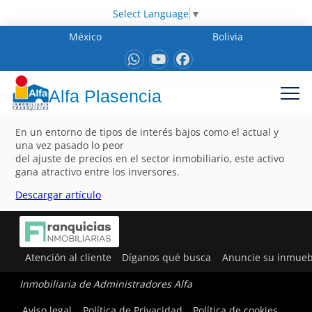
Select Language
▼
México
Bolivia
Alfa Plasencia
En un entorno de tipos de interés bajos como el actual y
una vez pasado lo peor
del ajuste de precios en el sector inmobiliario, este activo
gana atractivo entre los inversores.
Descargar artículo
Atención al cliente
Díganos qué busca
Anuncie su inmueb
Inmobiliaria de Administradores Alfa
Aviso legal
Política de Privacidad
Política de cookies