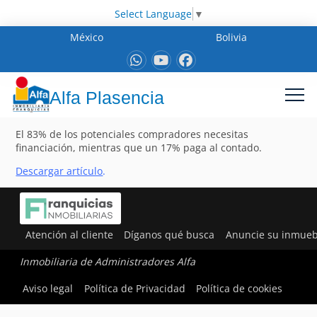
Select Language
▼
México
Bolivia
Alfa Plasencia
El 83% de los potenciales compradores necesitas
financiación, mientras que un 17% paga al contado.
Descargar artículo
.
Atención al cliente
Díganos qué busca
Anuncie su inmueb
Inmobiliaria de Administradores Alfa
Aviso legal
Política de Privacidad
Política de cookies