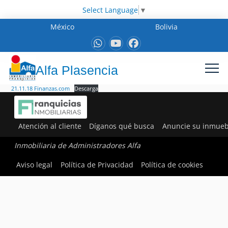
Select Language
▼
México
Bolivia
Alfa Plasencia
21.11.18 Finanzas.com
Descarga
Atención al cliente
Díganos qué busca
Anuncie su inmueb
Inmobiliaria de Administradores Alfa
Aviso legal
Política de Privacidad
Política de cookies